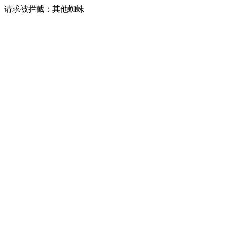
请求被拦截：其他蜘蛛