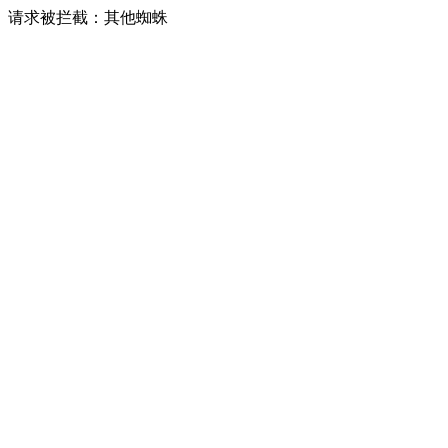
请求被拦截：其他蜘蛛