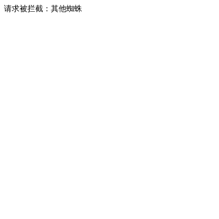
请求被拦截：其他蜘蛛