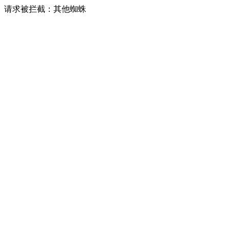
请求被拦截：其他蜘蛛