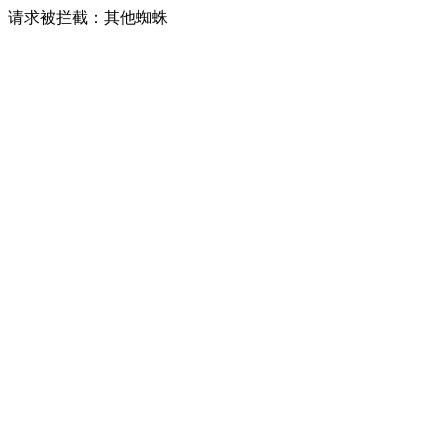
请求被拦截：其他蜘蛛