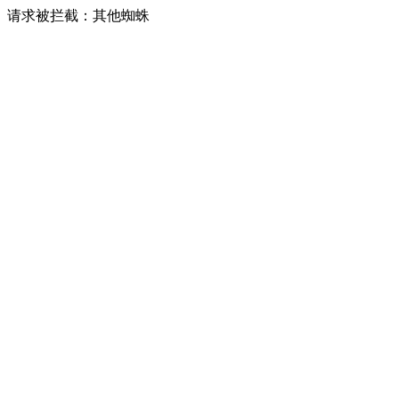
请求被拦截：其他蜘蛛