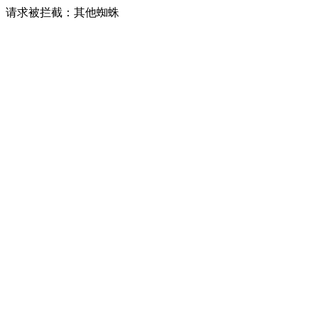
请求被拦截：其他蜘蛛