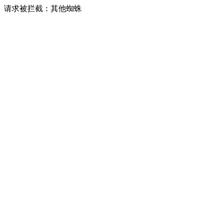
请求被拦截：其他蜘蛛