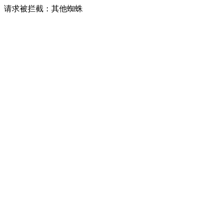
请求被拦截：其他蜘蛛