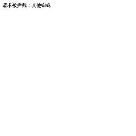
请求被拦截：其他蜘蛛