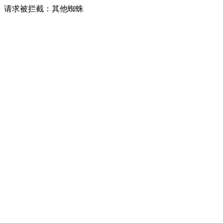
请求被拦截：其他蜘蛛