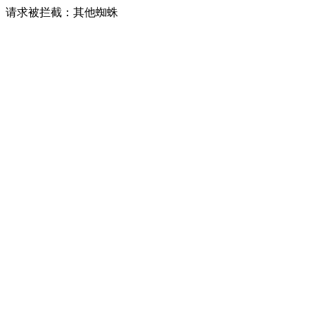
请求被拦截：其他蜘蛛