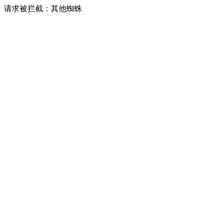
请求被拦截：其他蜘蛛