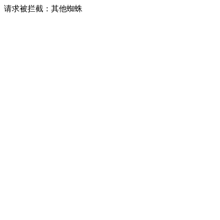
请求被拦截：其他蜘蛛