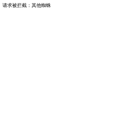
请求被拦截：其他蜘蛛